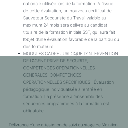
nationale utilisée lors de la formation. A l’issue
de cette évaluation, un nouveau certificat de
Sauveteur Secouriste du Travail valable au
maximum 24 mois sera délivré au candidat
titulaire de la formation initiale SST, qui aura fait
l’objet d’une évaluation favorable de la part du ou
des formateurs.
MODULES CADRE JURIDIQUE D’INTERVENTION
DE L’AGENT PRIVE DE SECURITE,
COMPETENCES OPERATIONNELLES
GENERALES, COMPETENCES
OPERATIONNELLES SPECIFIQUES : Évaluation
pédagogique individualisée à l’entrée en
formation. La présence à l’ensemble des
séquences programmées à la formation est
obligatoire.
Délivrance d’une attestation de suivi du stage de Maintien