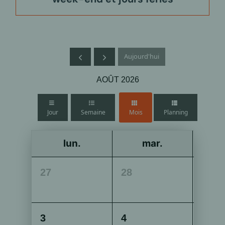
Aujourd'hui
AOÛT 2026
Jour
Semaine
Mois
Planning
lun.
mar.
27
28
29
3
4
5