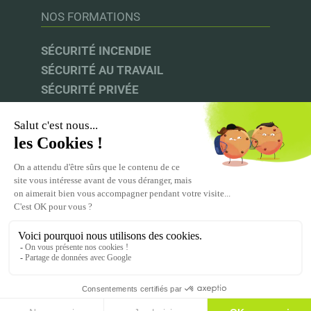
NOS FORMATIONS
SÉCURITÉ INCENDIE
SÉCURITÉ AU TRAVAIL
SÉCURITÉ PRIVÉE
AUDIT & CONSEIL
INFOS UTILES
UFACS |
CNAPS |
INRS |
CPF
ACPR-PRÉVENTION
MENTIONS LÉGALES
CGV