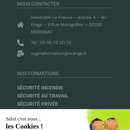
NOUS CONTACTER
Immeuble Le France – entrée A – 1er
Etage – 9 Rue Montgolfier – 33700
MERIGNAC
Tél : 05 56 29 20 70
sygmaformation@orange.fr
NOS FORMATIONS
SÉCURITÉ INCENDIE
SÉCURITÉ AU TRAVAIL
SÉCURITÉ PRIVÉE
AUDIT & CONSEIL