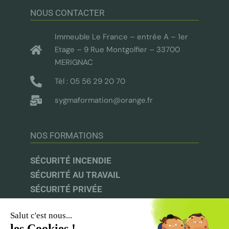
NOUS CONTACTER
Immeuble Le France – entrée A – 1er
Etage – 9 Rue Montgolfier – 33700
MERIGNAC
Tél : 05 56 29 20 70
sygmaformation@orange.fr
NOS FORMATIONS
SÉCURITÉ INCENDIE
SÉCURITÉ AU TRAVAIL
SÉCURITÉ PRIVÉE
AUDIT & CONSEIL