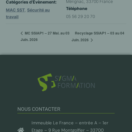
Mérignac
,
33700
France
Catégories d’Évènement:
Téléphone
MAC SST
,
Sécurité au
05 56 29 20 70
travail
Recyclage SSIAP1 – 03 au 04
MC SSIAP1 – 27 Mai. au 03
Juin. 2026
Juin. 2026
NOUS CONTACTER
Immeuble Le France – entrée A – 1er
Etage – 9 Rue Montgolfier – 33700