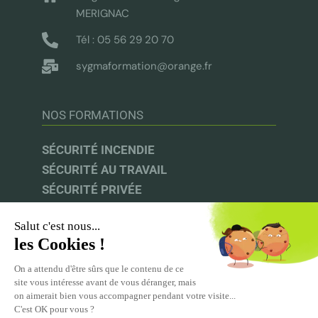
MERIGNAC
Tél : 05 56 29 20 70
sygmaformation@orange.fr
NOS FORMATIONS
SÉCURITÉ INCENDIE
SÉCURITÉ AU TRAVAIL
SÉCURITÉ PRIVÉE
AUDIT & CONSEIL
INFOS UTILES
UFACS |
CNAPS |
INRS |
CPF
ACPR-PRÉVENTION