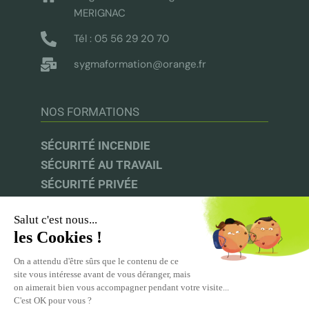
MERIGNAC
Tél : 05 56 29 20 70
sygmaformation@orange.fr
NOS FORMATIONS
SÉCURITÉ INCENDIE
SÉCURITÉ AU TRAVAIL
SÉCURITÉ PRIVÉE
AUDIT & CONSEIL
INFOS UTILES
UFACS |
CNAPS |
INRS |
CPF
ACPR-PRÉVENTION