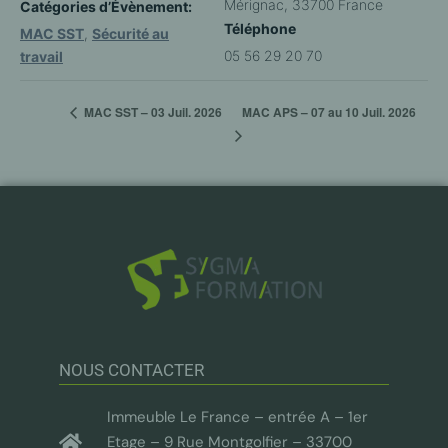
Mérignac
,
33700
France
Catégories d’Évènement:
Téléphone
MAC SST
,
Sécurité au
05 56 29 20 70
travail
MAC APS – 07 au 10 Juil. 2026
MAC SST – 03 Juil. 2026
NOUS CONTACTER
Immeuble Le France – entrée A – 1er
Etage – 9 Rue Montgolfier – 33700