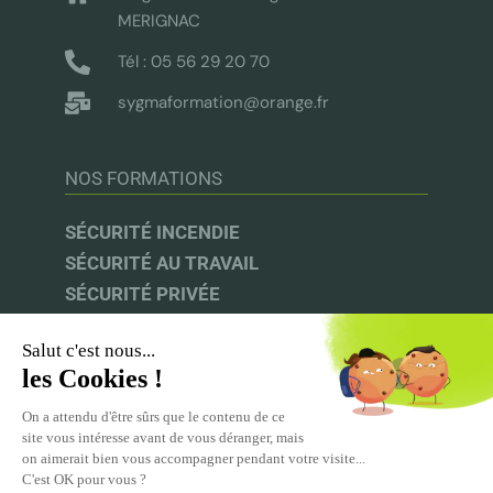
MERIGNAC
Tél : 05 56 29 20 70
sygmaformation@orange.fr
NOS FORMATIONS
SÉCURITÉ INCENDIE
SÉCURITÉ AU TRAVAIL
SÉCURITÉ PRIVÉE
AUDIT & CONSEIL
INFOS UTILES
UFACS |
CNAPS |
INRS |
CPF
ACPR-PRÉVENTION