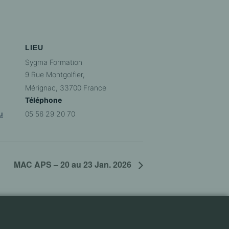
LIEU
Sygma Formation
9 Rue Montgolfier,
Mérignac
,
33700
France
Téléphone
u
05 56 29 20 70
MAC APS – 20 au 23 Jan. 2026