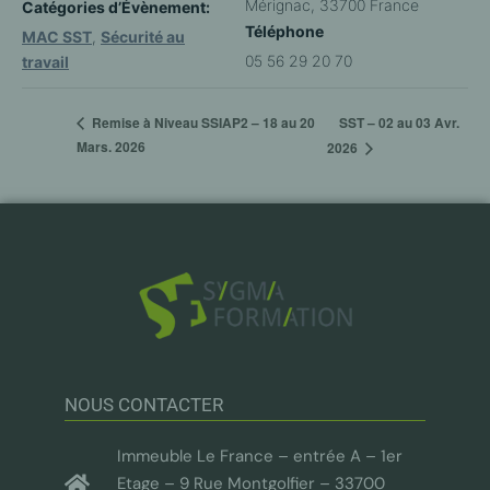
Mérignac
,
33700
France
Catégories d’Évènement:
Téléphone
MAC SST
,
Sécurité au
05 56 29 20 70
travail
SST – 02 au 03 Avr.
Remise à Niveau SSIAP2 – 18 au 20
Mars. 2026
2026
NOUS CONTACTER
Immeuble Le France – entrée A – 1er
Etage – 9 Rue Montgolfier – 33700