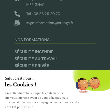
MERIGNAC
Tél : 05 56 29 20 70
sygmaformation@orange.fr
NOS FORMATIONS
SÉCURITÉ INCENDIE
SÉCURITÉ AU TRAVAIL
SÉCURITÉ PRIVÉE
AUDIT & CONSEIL
INFOS UTILES
UFACS |
CNAPS |
INRS |
CPF
ACPR-PRÉVENTION