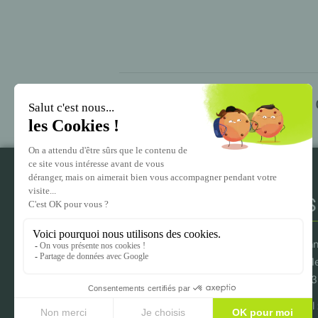
Recyclage SSIAP1 – 02 au 
NOUS
Imm
– 1
– 
Tél