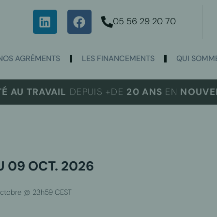
05 56 29 20 70
NOS AGRÉMENTS
LES FINANCEMENTS
QUI SOMME
TÉ AU TRAVAIL
DEPUIS +DE
20 ANS
EN
NOUVEL
U 09 OCT. 2026
octobre @ 23h59
CEST