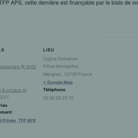
TFP APS, cette dernière est finançable par le biais de v
LS
LIEU
Sygma Formation
9 Rue Montgolfier,
 septembre @ 0h00
Mérignac
,
33700
France
+ Google Map
Téléphone
i 9 octobre @
CEST
05 56 29 20 70
ries
ement:
é Privée
,
TFP APS