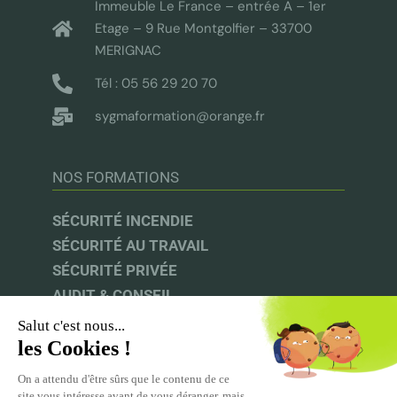
Immeuble Le France – entrée A – 1er
Etage – 9 Rue Montgolfier – 33700
MERIGNAC
Tél : 05 56 29 20 70
sygmaformation@orange.fr
NOS FORMATIONS
SÉCURITÉ INCENDIE
SÉCURITÉ AU TRAVAIL
SÉCURITÉ PRIVÉE
AUDIT & CONSEIL
INFOS UTILES