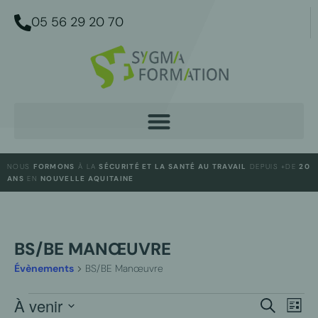
05 56 29 20 70
NOUS
FORMONS
À LA
SÉCURITÉ ET LA SANTÉ AU TRAVAIL
DEPUIS +DE
20
ANS
EN
NOUVELLE AQUITAINE
BS/BE MANŒUVRE
Évènements
BS/BE Manœuvre
NAV
À venir
RECHER
Recherche
Liste
DE