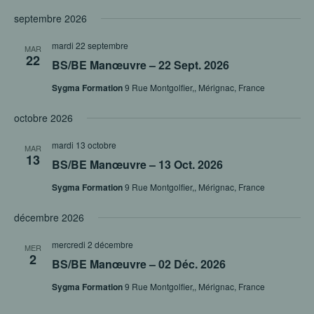
ET
Sélectionnez
VUE
NAVIGAT
septembre 2026
ÉVÈ
une
DE
mardi 22 septembre
VUES
date.
MAR
22
BS/BE Manœuvre – 22 Sept. 2026
ÉVÈNEM
Sygma Formation
9 Rue Montgolfier,, Mérignac, France
octobre 2026
mardi 13 octobre
MAR
13
BS/BE Manœuvre – 13 Oct. 2026
Sygma Formation
9 Rue Montgolfier,, Mérignac, France
décembre 2026
mercredi 2 décembre
MER
2
BS/BE Manœuvre – 02 Déc. 2026
Sygma Formation
9 Rue Montgolfier,, Mérignac, France