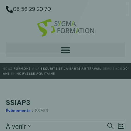
05 56 29 20 70
NOUS
FORMONS
À LA
SÉCURITÉ ET LA SANTÉ AU TRAVAIL
DEPUIS +DE
20
ANS
EN
NOUVELLE AQUITAINE
SSIAP3
Évènements
SSIAP3
NAV
À venir
RECHER
Recherche
Liste
DE