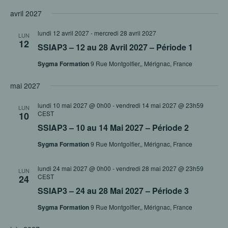
ET
Sélectionnez
VUE
NAVIGAT
avril 2027
ÉVÈ
une
DE
lundi 12 avril 2027
-
mercredi 28 avril 2027
VUES
date.
LUN
12
SSIAP3 – 12 au 28 Avril 2027 – Période 1
ÉVÈNEM
Sygma Formation
9 Rue Montgolfier,, Mérignac, France
mai 2027
lundi 10 mai 2027 @ 0h00
-
vendredi 14 mai 2027 @ 23h59
LUN
CEST
10
SSIAP3 – 10 au 14 Mai 2027 – Période 2
Sygma Formation
9 Rue Montgolfier,, Mérignac, France
lundi 24 mai 2027 @ 0h00
-
vendredi 28 mai 2027 @ 23h59
LUN
CEST
24
SSIAP3 – 24 au 28 Mai 2027 – Période 3
Sygma Formation
9 Rue Montgolfier,, Mérignac, France