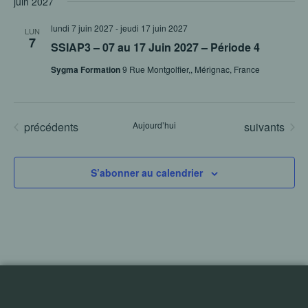
juin 2027
lundi 7 juin 2027
-
jeudi 17 juin 2027
LUN
7
SSIAP3 – 07 au 17 Juin 2027 – Période 4
Sygma Formation
9 Rue Montgolfier,, Mérignac, France
Évènements
Évènements
précédents
Aujourd’hui
suivants
S’abonner au calendrier