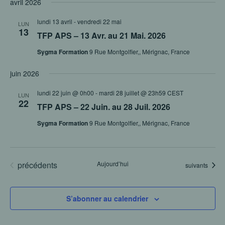
avril 2026
lundi 13 avril
-
vendredi 22 mai
LUN
13
TFP APS – 13 Avr. au 21 Mai. 2026
Sygma Formation
9 Rue Montgolfier,, Mérignac, France
juin 2026
lundi 22 juin @ 0h00
-
mardi 28 juillet @ 23h59
CEST
LUN
22
TFP APS – 22 Juin. au 28 Juil. 2026
Sygma Formation
9 Rue Montgolfier,, Mérignac, France
Évènements
précédents
Aujourd’hui
Évènements
suivants
S’abonner au calendrier