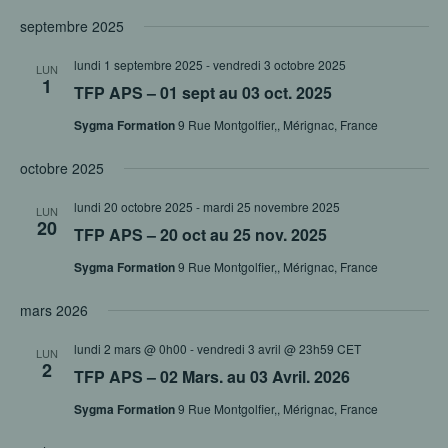
ET
Sélectionnez
VUE
NAVIGAT
septembre 2025
ÉVÈ
une
DE
lundi 1 septembre 2025
-
vendredi 3 octobre 2025
VUES
date.
LUN
1
TFP APS – 01 sept au 03 oct. 2025
ÉVÈNEM
Sygma Formation
9 Rue Montgolfier,, Mérignac, France
octobre 2025
lundi 20 octobre 2025
-
mardi 25 novembre 2025
LUN
20
TFP APS – 20 oct au 25 nov. 2025
Sygma Formation
9 Rue Montgolfier,, Mérignac, France
mars 2026
lundi 2 mars @ 0h00
-
vendredi 3 avril @ 23h59
CET
LUN
2
TFP APS – 02 Mars. au 03 Avril. 2026
Sygma Formation
9 Rue Montgolfier,, Mérignac, France