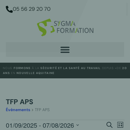
05 56 29 20 70
NOUS
FORMONS
À LA
SÉCURITÉ ET LA SANTÉ AU TRAVAIL
DEPUIS +DE
20
ANS
EN
NOUVELLE AQUITAINE
TFP APS
Évènements
TFP APS
NAV
01/09/2025
 - 
07/08/2026
RECHER
Recherche
Liste
DE