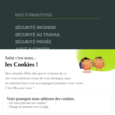
NOS FORMATIONS
SÉCURITÉ INCENDIE
SÉCURITÉ AU TRAVAIL
SÉCURITÉ PRIVÉE
AUDIT & CONSEIL
INFOS UTILES
UFACS |
CNAPS |
INRS |
CPF
ACPR-PRÉVENTION
MENTIONS LÉGALES
CGV