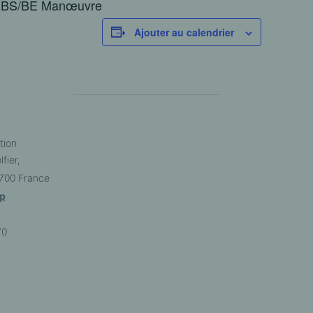
on BS/BE Manœuvre
Ajouter au calendrier
tion
fier,
700
France
p
70