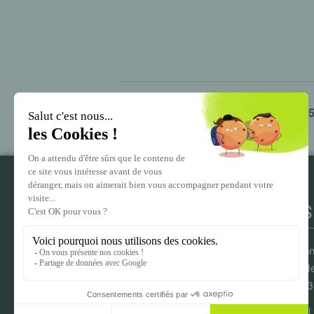
Acteur PRAP IBC – 12 et 15
NOUS
Imm
– 1
– 
Tél