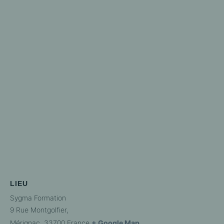
LIEU
Sygma Formation
9 Rue Montgolfier,
Mérignac
,
33700
France
+ Google Map