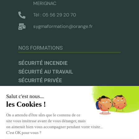
MERIGNAC
Tél : 05 56 29 20 70
sygmaformation@orange.fr
NOS FORMATIONS
SÉCURITÉ INCENDIE
SÉCURITÉ AU TRAVAIL
SÉCURITÉ PRIVÉE
AUDIT & CONSEIL
INFOS UTILES
UFACS |
CNAPS |
INRS |
CPF
ACPR-PRÉVENTION