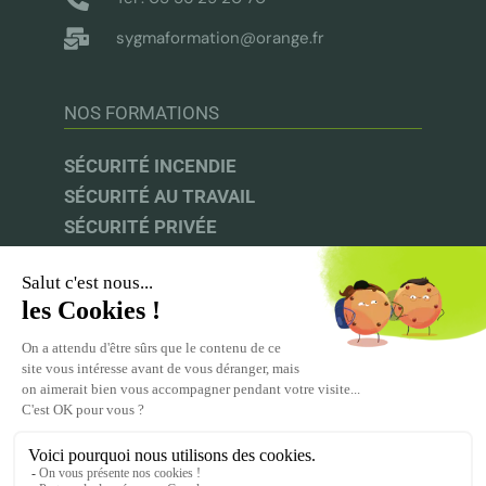
sygmaformation@orange.fr
NOS FORMATIONS
SÉCURITÉ INCENDIE
SÉCURITÉ AU TRAVAIL
SÉCURITÉ PRIVÉE
AUDIT & CONSEIL
INFOS UTILES
UFACS |
CNAPS |
INRS |
CPF
ACPR-PRÉVENTION
MENTIONS LÉGALES
CGV