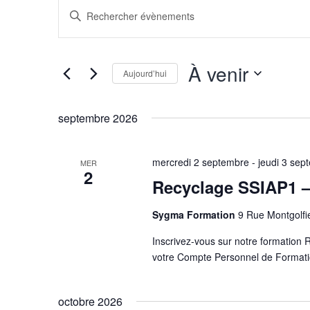
RECHERCHE
Saisir
ET
mot-
NAVIGATION
clé.
DE
À venir
Rechercher
VUES
Aujourd’hui
ÉVÈNEMENTS
Évènements
Sélectionnez
par
une
septembre 2026
mot-
date.
clé.
mercredi 2 septembre
-
jeudi 3 sep
MER
2
Recyclage SSIAP1 – 
Sygma Formation
9 Rue Montgolfi
Inscrivez-vous sur notre formation R
votre Compte Personnel de Format
octobre 2026