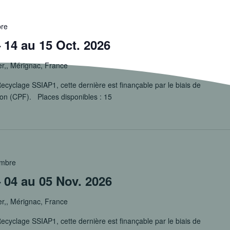
bre
14 au 15 Oct. 2026
er,, Mérignac, France
ecyclage SSIAP1, cette dernière est finançable par le biais de
ion (CPF). Places disponibles : 15
embre
 04 au 05 Nov. 2026
er,, Mérignac, France
ecyclage SSIAP1, cette dernière est finançable par le biais de