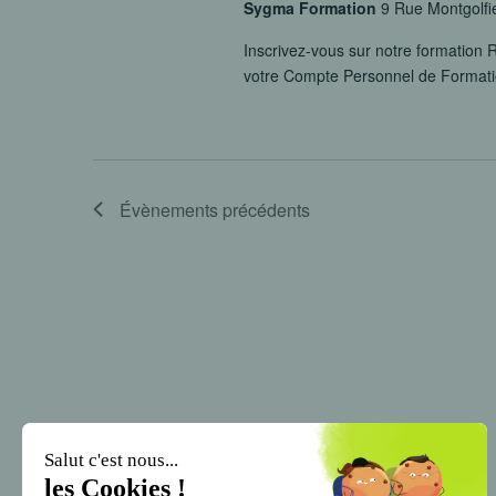
Sygma Formation
9 Rue Montgolfi
Inscrivez-vous sur notre formation R
votre Compte Personnel de Format
Évènements
précédents