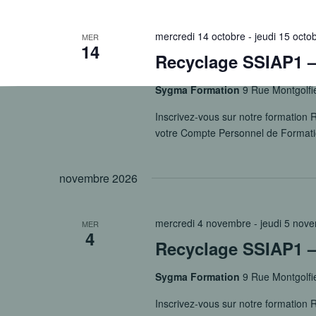
mercredi 14 octobre
-
jeudi 15 octo
MER
14
Recyclage SSIAP1 – 
Sygma Formation
9 Rue Montgolfi
Inscrivez-vous sur notre formation R
votre Compte Personnel de Format
novembre 2026
mercredi 4 novembre
-
jeudi 5 nov
MER
4
Recyclage SSIAP1 –
Sygma Formation
9 Rue Montgolfi
Inscrivez-vous sur notre formation R