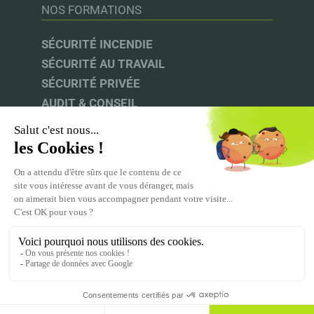
NOS FORMATIONS
SÉCURITÉ INCENDIE
SÉCURITÉ AU TRAVAIL
SÉCURITÉ PRIVÉE
AUDIT & CONSEIL
INFOS UTILES
UFACS |
CNAPS |
INRS |
CPF
ACPR-PRÉVENTION
MENTIONS LÉGALES
CGV