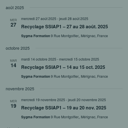
ET
Sélectionnez
VUE
NAVIGAT
août 2025
ÉVÈ
une
DE
mercredi 27 août 2025
-
jeudi 28 août 2025
VUES
date.
MER
27
Recyclage SSIAP1 – 27 au 28 août. 2025
ÉVÈNEM
Sygma Formation
9 Rue Montgolfier,, Mérignac, France
octobre 2025
mardi 14 octobre 2025
-
mercredi 15 octobre 2025
MAR
14
Recyclage SSIAP1 – 14 au 15 oct. 2025
Sygma Formation
9 Rue Montgolfier,, Mérignac, France
novembre 2025
mercredi 19 novembre 2025
-
jeudi 20 novembre 2025
MER
19
Recyclage SSIAP1 – 19 au 20 nov. 2025
Sygma Formation
9 Rue Montgolfier,, Mérignac, France